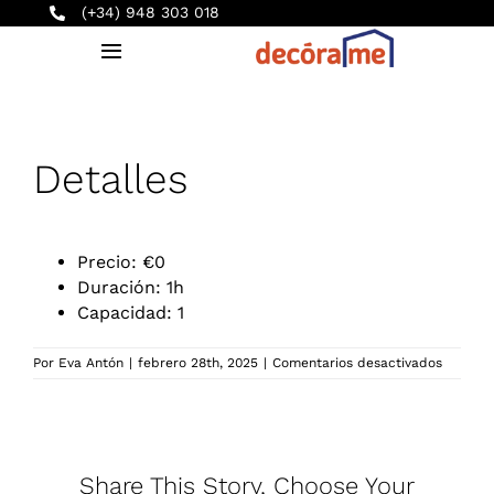
Saltar
(+34) 948 303 018
al
Toggle
contenido
Navigation
INICIO
Detalles
PRODUCTOS
SERVICIOS
Precio:
€
0
Duración:
1h
Capacidad:
1
EMPRESA
en
Por
Eva Antón
|
febrero 28th, 2025
|
Comentarios desactivados
Papel
BLOG
Pintado
y
Revesti
CONTACTO
Share This Story, Choose Your