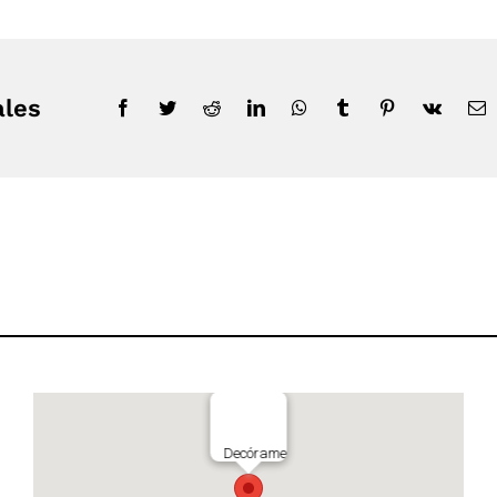
ales
Decórame