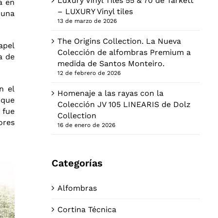
Luxury Vinyl Tiles 55 & 70 de Tarkett
a en
– LUXURY Vinyl tiles
 una
13 de marzo de 2026
The Origins Collection. La Nueva
apel
Colección de alfombras Premium a
a de
medida de Santos Monteiro.
12 de febrero de 2026
n el
Homenaje a las rayas con la
 que
Colección JV 105 LINEARIS de Dolz
 fue
Collection
ores
16 de enero de 2026
Categorías
Alfombras
Cortina Técnica