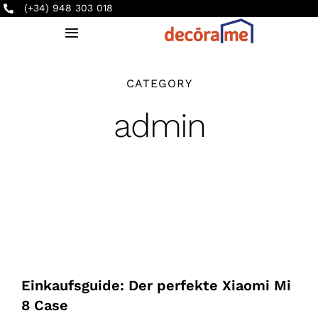
Saltar
(+34) 948 303 018
al
Toggle
contenido
Navigation
INICIO
CATEGORY
admin
PRODUCTOS
SERVICIOS
EMPRESA
BLOG
Einkaufsguide: Der perfekte Xiaomi Mi
CONTACTO
8 Case