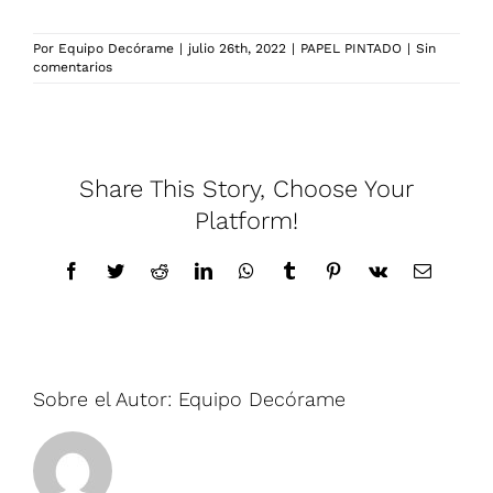
Por
Equipo Decórame
|
julio 26th, 2022
|
PAPEL PINTADO
|
Sin
comentarios
Share This Story, Choose Your
Platform!
Facebook
Twitter
Reddit
LinkedIn
WhatsApp
Tumblr
Pinterest
Vk
Correo
electrónic
Sobre el Autor:
Equipo Decórame