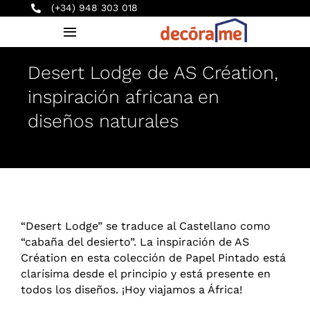
Saltar
(+34) 948 303 018
al
Toggle
contenido
Navigation
Desert Lodge de AS Création,
INICIO
inspiración africana en
diseños naturales
PRODUCTOS
SERVICIOS
EMPRESA
“Desert Lodge” se traduce al Castellano como
“cabaña del desierto”. La inspiración de AS
BLOG
Création en esta colección de Papel Pintado está
clarísima desde el principio y está presente en
CONTACTO
todos los diseños. ¡Hoy viajamos a África!