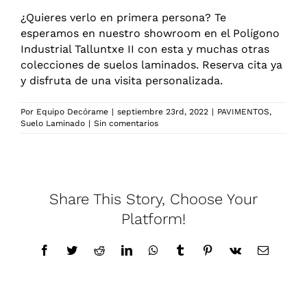
¿Quieres verlo en primera persona?
Te
esperamos en nuestro showroom en el Polígono
Industrial Talluntxe II
con esta y muchas otras
colecciones de suelos laminados.
Reserva cita ya
y disfruta de una visita personalizada.
Por
Equipo Decórame
|
septiembre 23rd, 2022
|
PAVIMENTOS
,
Suelo Laminado
|
Sin comentarios
Share This Story, Choose Your
Platform!
Facebook
Twitter
Reddit
LinkedIn
WhatsApp
Tumblr
Pinterest
Vk
Correo
electrónic