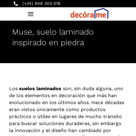
Saltar
(+34) 948 303 018
al
Toggle
contenido
Navigation
Muse, suelo laminado
INICIO
inspirado en piedra
PRODUCTOS
SERVICIOS
Los
suelos laminados
son, sin duda alguna, uno
EMPRESA
de los elementos en decoración que más han
evolucionado en los últimos años. Hace décadas
BLOG
eran vistos únicamente como productos
prácticos o útiles en lugares de mucho tránsito
para buscar soluciones duraderas, sin embargo
CONTACTO
la innovación y el diseño han cambiado por